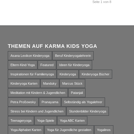
Seite 1 von 8
THEMEN AUF KARMA KIDS YOGA
Asana Lexikon Kinderyoga
Beruf Kinderyogalehrerin
Eltern-Kind-Yoga
Featured
Ideen für Kinderyoga
Inspirationen für Familienyoga
Kinderyoga
Kinderyoga Bücher
Kinderyoga Karten
Manduky
Marcus Stück
Meditation mit Kindern & Jugendlichen
Patanjali
Petra Proßowsky
Pranayama
Selbständig als Yogalehrer
Stress bei Kindern und Jugendlichen
Stundenbilder Kinderyoga
Teenageryoga
Yoga-Spiele
Yoga ABC Karten
Yoga Alphabet Karten
Yoga für Jugendliche gestalten
Yogalinos