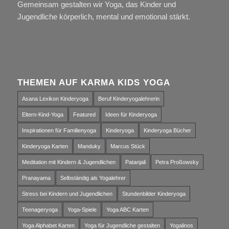
Gemeinsam gestalten wir Yoga, das Kinder und
Jugendliche körperlich, mental und emotional stärkt.
THEMEN AUF KARMA KIDS YOGA
Asana Lexikon Kinderyoga
Beruf Kinderyogalehrerin
Eltern-Kind-Yoga
Featured
Ideen für Kinderyoga
Inspirationen für Familienyoga
Kinderyoga
Kinderyoga Bücher
Kinderyoga Karten
Manduky
Marcus Stück
Meditation mit Kindern & Jugendlichen
Patanjali
Petra Proßowsky
Pranayama
Selbständig als Yogalehrer
Stress bei Kindern und Jugendlichen
Stundenbilder Kinderyoga
Teenageryoga
Yoga-Spiele
Yoga ABC Karten
Yoga Alphabet Karten
Yoga für Jugendliche gestalten
Yogalinos