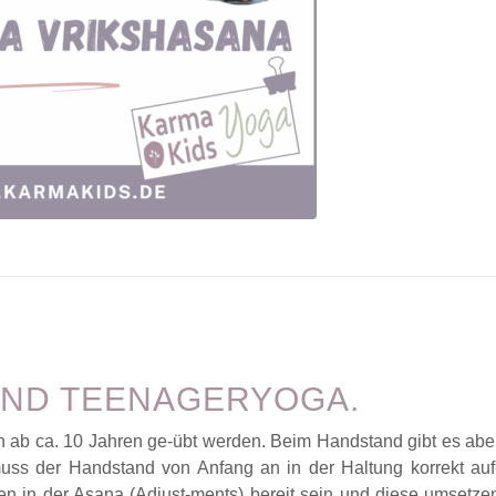
 UND TEENAGERYOGA.
n ab ca. 10 Jahren ge-übt werden. Beim Handstand gibt es abe
muss der Handstand von Anfang an in der Haltung korrekt auf
en in der Asana (Adjust-ments) bereit sein und diese umsetze