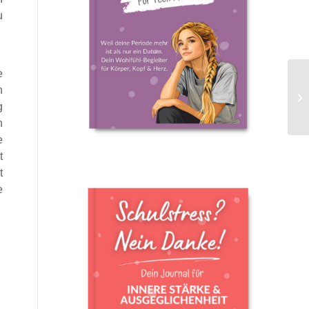
u
e
n
g
n
e
t
t
e