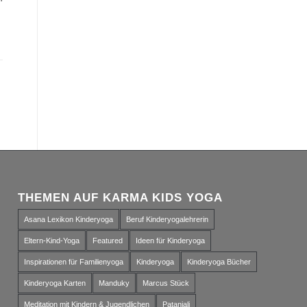
THEMEN AUF KARMA KIDS YOGA
Asana Lexikon Kinderyoga
Beruf Kinderyogalehrerin
Eltern-Kind-Yoga
Featured
Ideen für Kinderyoga
Inspirationen für Familienyoga
Kinderyoga
Kinderyoga Bücher
Kinderyoga Karten
Manduky
Marcus Stück
Meditation mit Kindern & Jugendlichen
Patanjali