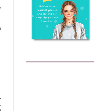
e
t
-
.
n