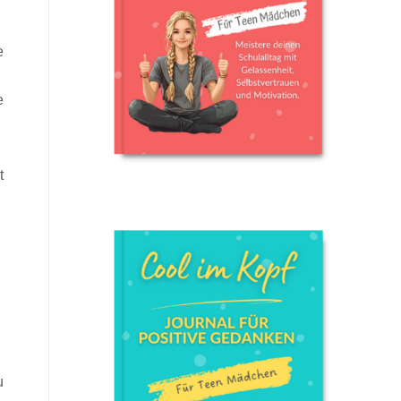
e
e
t
u